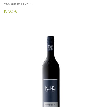
Muskateller-Frizzante
10,90 €