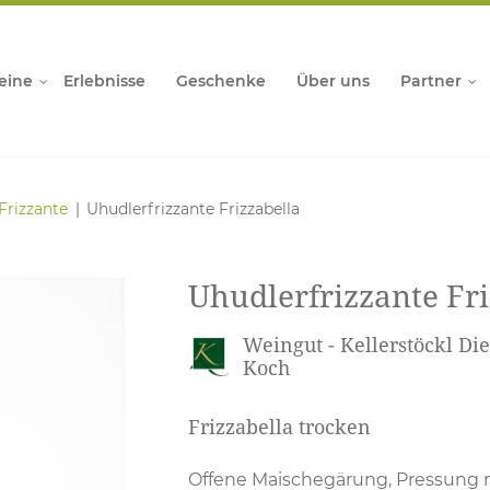
eine
Erlebnisse
Geschenke
Über uns
Partner
Frizzante
Uhudlerfrizzante Frizzabella
Uhudlerfrizzante Fri
Weingut - Kellerstöckl Di
Koch
Frizzabella trocken
Offene Maischegärung, Pressung 